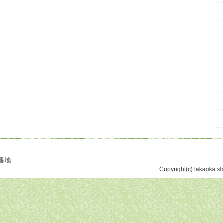
番地
Copyright(c) takaoka sho